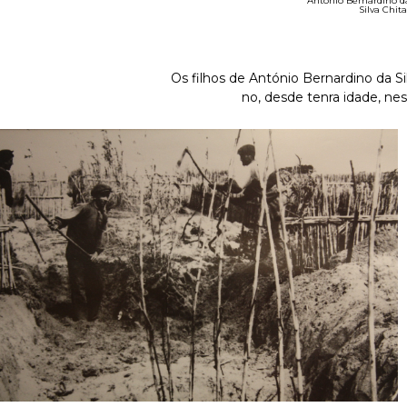
António Bernardino d
Silva Chita
Os filhos de António Bernardino da S
no, desde tenra idade, ne