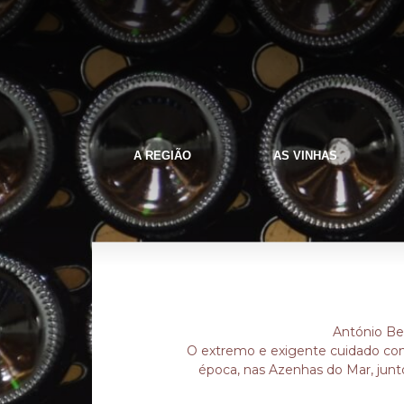
A REGIÃO
AS VINHAS
António Ber
O extremo e exigente cuidado com
época, nas Azenhas do Mar, junt