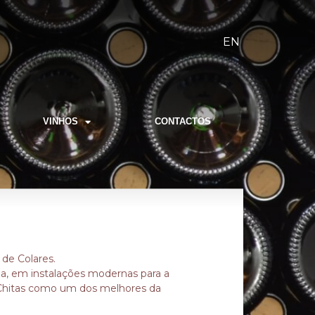
EN
VINHOS
CONTACTOS
 de Colares.
a, em instalações modernas para a
s Chitas como um dos melhores da