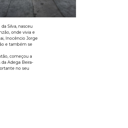
 da Silva, nasceu
zão, onde vivia e
pai, Inocêncio Jorge
ação e também se
ntão, começou a
 da Adega Beira-
ortante no seu