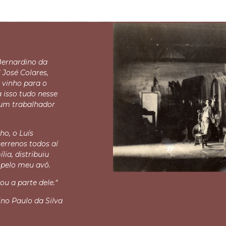
ernardino da
l José Colares,
vinho para o
a isso tudo nesse
um trabalhador
ho, o Luís
errenos todos aí
ia, distribuiu
 pelo meu avô.
u a parte dele.“
no Paulo da Silva