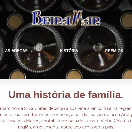
AS ADEGAS
HISTÓRIA
PRÉMIOS
Uma história de família.
nardino da Silva Chitas dedicou a sua vida à vinicultura na região
 as vinhas em terrenos arenosos, a par da criação de uma Adeg
o à Praia das Maças, contribuíram para destacar o Vinho Colare
região, amplamente apreciado em todo o país.