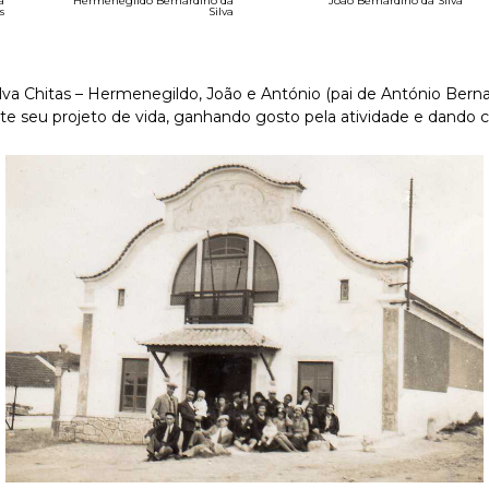
a
Hermenegildo Bernardino da
João Bernardino da Silva
s
Silva
ilva Chitas – Hermenegildo, João e António (pai de António Ber
ste seu projeto de vida, ganhando gosto pela atividade e dando 