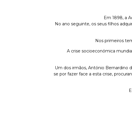
Em 1898, a Ad
No ano seguinte, os seus filhos adqu
Nos primeiros tem
A crise socioeconómica mundial
Um dos irmãos, António Bernardino da 
se por fazer face a esta crise, procur
E