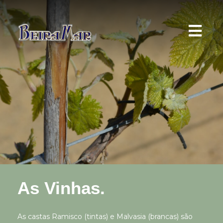
As Vinhas.
As castas Ramisco (tintas) e Malvasia (brancas) são