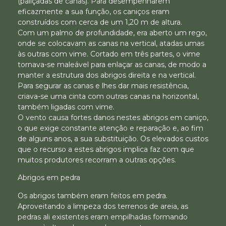
(paliçadas de canas). Para desempenharem
eficazmente a sua função, os caniços eram
construídos com cerca de um 1,20 m de altura.
Com um palmo de profundidade, era aberto um rego,
onde se colocavam as canas na vertical, atadas umas
às outras com vime. Cortado em três partes, o vime
tornava-se maleável para enlaçar as canas, de modo a
manter a estrutura dos abrigos direita e na vertical.
Para segurar as canas e lhes dar mais resistência,
criava-se uma cinta com outras canas na horizontal,
também ligadas com vime.
O vento causa fortes danos nestes abrigos em caniço,
o que exige constante atenção e reparação e, ao fim
de alguns anos, a sua substituição. Os elevados custos
que o recurso a estes abrigos implica faz com que
muitos produtores recorram a outras opções.
Abrigos em pedra
Os abrigos também eram feitos em pedra.
Aproveitando a limpeza dos terrenos de areia, as
pedras ali existentes eram empilhadas formando