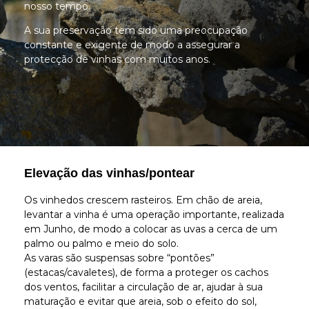
nosso tempo.
A sua preservação tem sido uma preocupação
constante e exigente de modo a assegurar a
protecção de vinhas com muitos anos.
Elevação das vinhas/pontear
Os vinhedos crescem rasteiros. Em chão de areia,
levantar a vinha é uma operação importante, realizada
em Junho, de modo a colocar as uvas a cerca de um
palmo ou palmo e meio do solo.
As varas são suspensas sobre “pontões”
(estacas/cavaletes), de forma a proteger os cachos
dos ventos, facilitar a circulação de ar, ajudar à sua
maturação e evitar que areia, sob o efeito do sol,