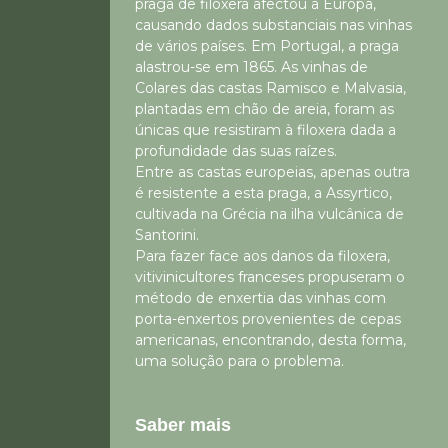
praga de filoxera afectou a Europa,
causando dados substanciais nas vinhas
de vários países. Em Portugal, a praga
alastrou-se em 1865. As vinhas de
Colares das castas Ramisco e Malvasia,
plantadas em chão de areia, foram as
únicas que resistiram à filoxera dada a
profundidade das suas raízes.
Entre as castas europeias, apenas outra
é resistente a esta praga, a Assyrtico,
cultivada na Grécia na ilha vulcânica de
Santorini.
Para fazer face aos danos da filoxera,
vitivinicultores franceses propuseram o
método de enxertia das vinhas com
porta-enxertos provenientes de cepas
americanas, encontrando, desta forma,
uma solução para o problema.
Saber mais