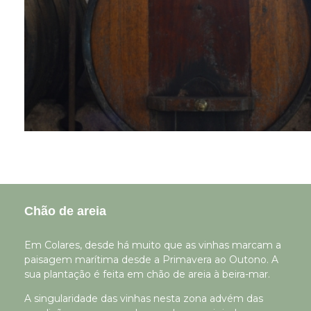
Chão de areia
Em Colares, desde há muito que as vinhas marcam a
paisagem marítima desde a Primavera ao Outono. A
sua plantação é feita em chão de areia à beira-mar.
A singularidade das vinhas nesta zona advém das