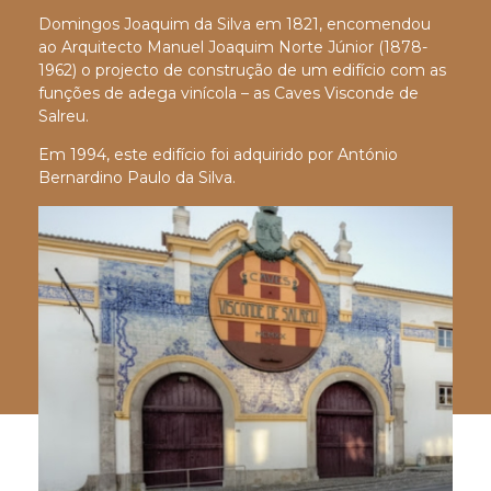
Domingos Joaquim da Silva em 1821, encomendou
ao Arquitecto Manuel Joaquim Norte Júnior (1878-
1962) o projecto de construção de um edifício com as
funções de adega vinícola – as Caves Visconde de
Salreu.
Em 1994, este edifício foi adquirido por António
Bernardino Paulo da Silva.