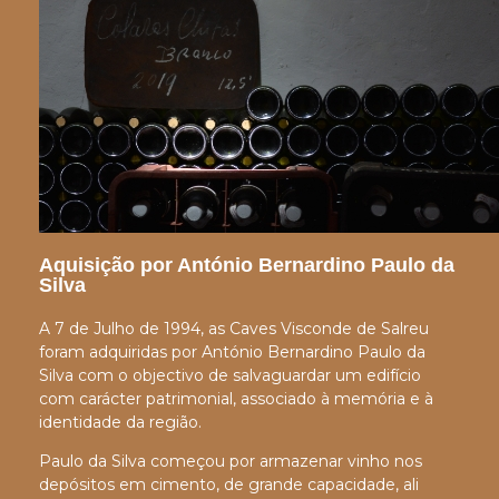
Aquisição por António Bernardino Paulo da
Silva
A 7 de Julho de 1994, as Caves Visconde de Salreu
foram adquiridas por António Bernardino Paulo da
Silva com o objectivo de salvaguardar um edifício
com carácter patrimonial, associado à memória e à
identidade da região.
Paulo da Silva começou por armazenar vinho nos
depósitos em cimento, de grande capacidade, ali